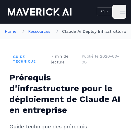
Aller au contenu principal
Aller à la navigation
FR
Home
Ressources
Claude Ai Deploy Infrastruttura
7
min
de
Publié le
2026-03-
GUIDE
TECHNIQUE
lecture
08
Prérequis
d'infrastructure pour le
déploiement de Claude AI
en entreprise
Guide technique des prérequis