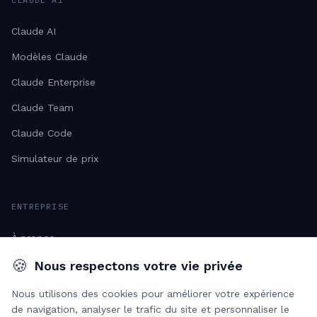
Claude AI
Modèles Claude
Claude Enterprise
Claude Team
Claude Code
Simulateur de prix
ENTREPRISE
À propos
🍪
Études de cas
Nous respectons votre vie privée
Ressources
Nous utilisons des cookies pour améliorer votre expérience
de navigation, analyser le trafic du site et personnaliser le
Carrières