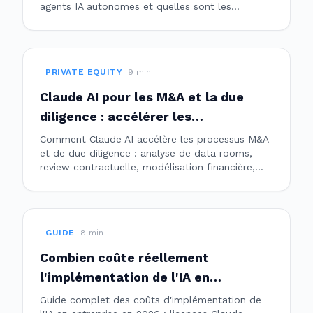
agents IA autonomes et quelles sont les
applications enterprise les plus prometteuses.
PRIVATE EQUITY
9
min
Claude AI pour les M&A et la due
diligence : accélérer les
transactions
Comment Claude AI accélère les processus M&A
et de due diligence : analyse de data rooms,
review contractuelle, modélisation financière,
rapport de synthèse et gestion des risques.
GUIDE
8
min
Combien coûte réellement
l'implémentation de l'IA en
entreprise en 2026
Guide complet des coûts d'implémentation de