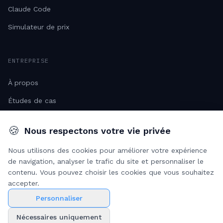
Claude Code
Simulateur de prix
ENTREPRISE
À propos
Études de cas
Ressources
🍪
Nous respectons votre vie privée
Carrières
Nous utilisons des cookies pour améliorer votre expérience
de navigation, analyser le trafic du site et personnaliser le
contenu. Vous pouvez choisir les cookies que vous souhaitez
accepter.
© 2026
Maverick AI
. Tous droits réservés.
Maverick s.r.l. - Viale Lunigiana 23, 20125, Milan
·
N° fiscal 14113510961
Personnaliser
- Capital social € 10 000,00
Politique de
Conditions
Paramètres des
Nécessaires uniquement
confidentialité
d'utilisation
cookies