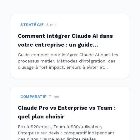
STRATÉGIE
8
min
Comment intégrer Claude AI dans
votre entreprise : un guide
stratégique
Guide complet pour intégrer Claude AI dans les
processus métier. Méthodes d'intégration, cas
d'usage à fort impact, erreurs à éviter et
calendriers réalistes.
COMPARATIF
7
min
Claude Pro vs Enterprise vs Team :
quel plan choisir
Pro à $20/mois, Team à $30/utilisateur,
Enterprise sur devis : comparatif indépendant
des plans Claude avec limites réelles,