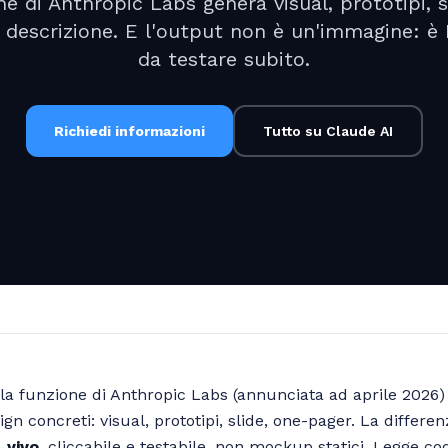
e di Anthropic Labs genera visual, prototipi, 
a descrizione. E l'output non è un'immagine: è 
da testare subito.
Richiedi informazioni
Tutto su Claude AI
la funzione di Anthropic Labs (annunciata ad aprile 2026
n concreti: visual, prototipi, slide, one-pager. La differe
 vivo
, cliccabile e testabile, non mockup statici. Legge co