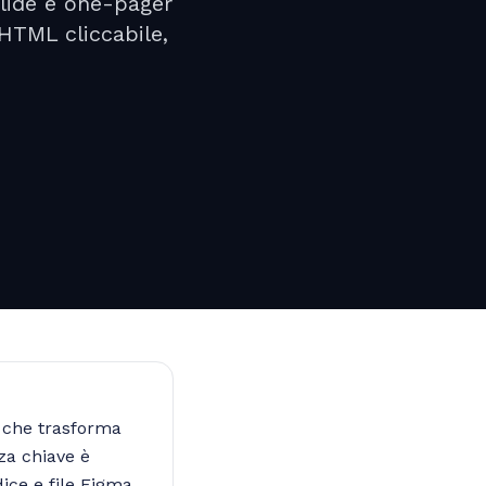
slide e one-pager
HTML cliccabile,
) che trasforma
nza chiave è
dice e file Figma