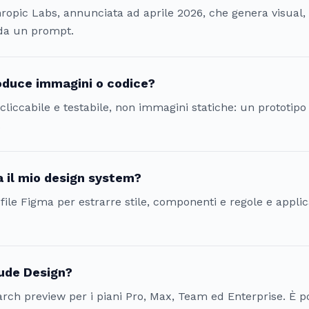
ropic Labs, annunciata ad aprile 2026, che genera visual, p
 da un prompt.
oduce immagini o codice?
liccabile e testabile, non immagini statiche: un prototipo
.
 il mio design system?
 i file Figma per estrarre stile, componenti e regole e appli
aude Design?
earch preview per i piani Pro, Max, Team ed Enterprise. È 