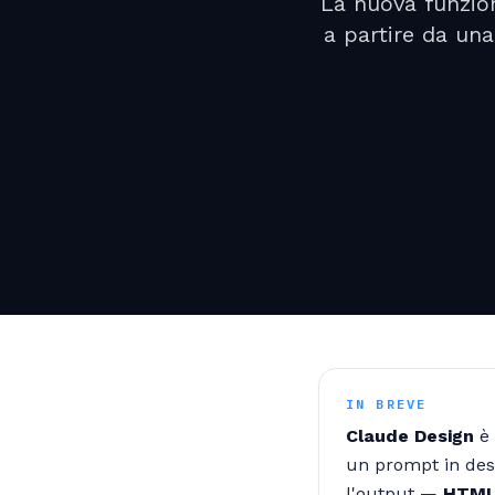
La nuova funzion
a partire da un
IN BREVE
Claude Design
è 
un prompt in desig
l'output —
HTML