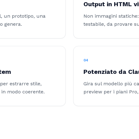
Output in HTML v
l, un prototipo, una
Non immagini statiche: 
o genera.
testabile, da provare s
04
stem
Potenziato da Cl
per estrarre stile,
Gira sul modello più ca
i in modo coerente.
preview per i piani Pro