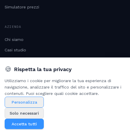
Simulatore prezzi
AZIENDA
Chi siamo
Casi studio
Risorse
🍪
Rispetta la tua privacy
Lavora con noi
Utilizziamo i cookie per migliorare la tua esperienza di
navigazione, analizzare il traffico del sito e personalizzare i
contenuti. Puoi scegliere quali cookie accettare.
© 2026
Maverick AI
. Tutti i diritti riservati.
Personalizza
Maverick s.r.l. - Viale Lunigiana 23, 20125, Milano
·
C.F. e P.I.
14113510961 - Capitale Sociale € 10.000,00 i.v.
Solo necessari
Privacy Policy
Terms of Service
Impostazioni Cookie
Accetta tutti