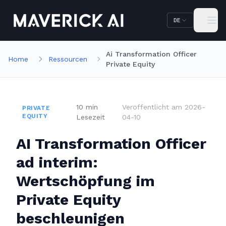
Zum Hauptinhalt springen
Zur Navigation springen
DE
Ai Transformation Officer
Home
Ressourcen
Private Equity
10
min
Veröffentlicht am
2026-
PRIVATE
EQUITY
Lesezeit
04-10
AI Transformation Officer
ad interim:
Wertschöpfung im
Private Equity
beschleunigen