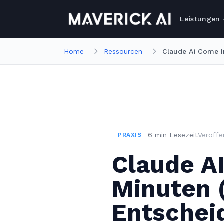
Zum Hauptinhalt springen
Zur Navigation springen
Leistungen
Home
Ressourcen
Claude Ai Come I
6
min
Lesezeit
Veröffe
PRAXIS
Claude AI
Minuten (
Entschei