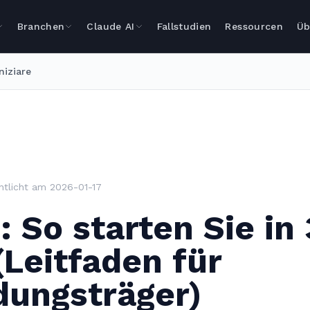
Branchen
Claude AI
Fallstudien
Ressourcen
Üb
niziare
ntlicht am
2026-01-17
: So starten Sie in
Leitfaden für
dungsträger)