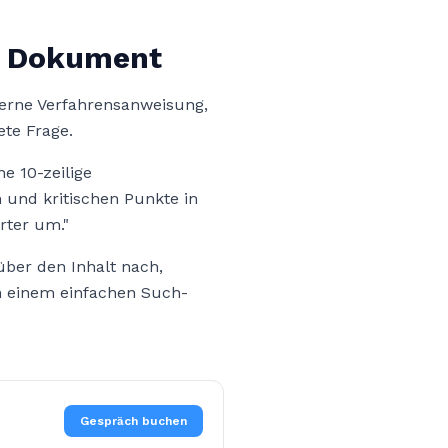
en Dokument
terne Verfahrensanweisung,
ete Frage.
ne 10-zeilige
n und kritischen Punkte in
rter um."
über den Inhalt nach,
n einem einfachen Such-
Gespräch buchen