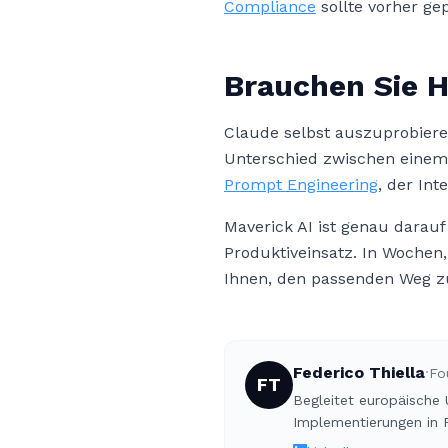
Compliance
sollte vorher ge
Brauchen Sie Hi
Claude selbst auszuprobieren 
Unterschied zwischen einem E
Prompt Engineering
, der In
Maverick AI ist genau darau
Produktiveinsatz. In Wochen
Ihnen, den passenden Weg zu
Federico Thiella
·
Fo
FT
Begleitet europäische
Implementierungen in P