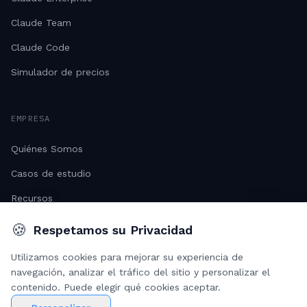
Claude Team
Claude Code
Simulador de precios
EMPRESA
Quiénes Somos
Casos de estudio
Recursos
Trabaja con nosotros
🍪
Respetamos su Privacidad
Utilizamos cookies para mejorar su experiencia de
navegación, analizar el tráfico del sitio y personalizar el
contenido. Puede elegir qué cookies aceptar.
© 2026
Maverick AI
. Todos los derechos reservados.
Maverick s.r.l. - Viale Lunigiana 23, 20125, Milán
·
NIF 14113510961 -