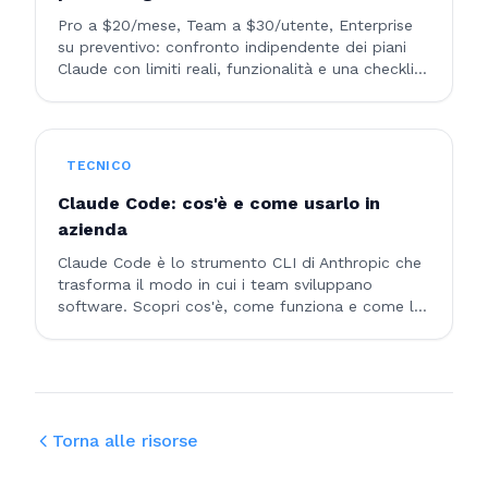
Pro a $20/mese, Team a $30/utente, Enterprise
su preventivo: confronto indipendente dei piani
Claude con limiti reali, funzionalità e una checklist
per scegliere quello giusto.
TECNICO
Claude Code: cos'è e come usarlo in
azienda
Claude Code è lo strumento CLI di Anthropic che
trasforma il modo in cui i team sviluppano
software. Scopri cos'è, come funziona e come le
aziende lo usano per sviluppo, automazione e
code review.
Torna alle risorse