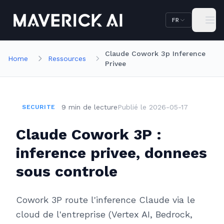
Aller au contenu principal
Aller à la navigation
FR
Claude Cowork 3p Inference
Home
Ressources
Privee
9
min
de lecture
Publié le
2026-05-17
SECURITE
Claude Cowork 3P :
inference privee, donnees
sous controle
Cowork 3P route l'inference Claude via le
cloud de l'entreprise (Vertex AI, Bedrock,